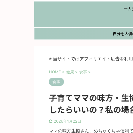
一人
自分を大切
※ 当サイトではアフィリエイト広告を利
HOME
>
健康
>
食事
>
食事
子育てママの味方・生
したらいいの？私の場
2026年1月22日
ママの味方生協さん、めちゃくちゃ便利