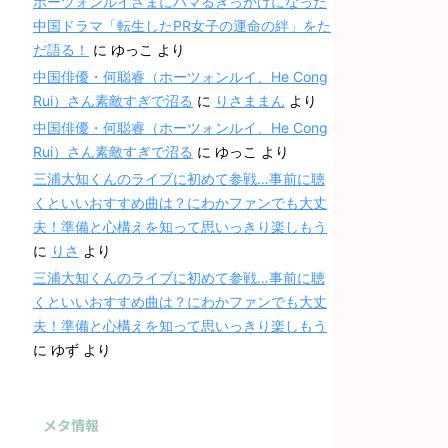
ホーツォンルイさまにハマるきっかけになった
中国ドラマ「転生したPR女子の運命の絆」をた
だ語る！
に
ゆっこ
より
中国俳優・何聪睿（ホーツォンルイ、He Cong
Rui）さん素敵すぎで沼る
に
りさままん
より
中国俳優・何聪睿（ホーツォンルイ、He Cong
Rui）さん素敵すぎで沼る
に
ゆっこ
より
三浦大知くんのライブに初めて参戦…事前に聴
くといいおすすめ曲は？にわかファンでも大丈
夫！準備と心構えを知って思いっきり楽しもう
に
りさ
より
三浦大知くんのライブに初めて参戦…事前に聴
くといいおすすめ曲は？にわかファンでも大丈
夫！準備と心構えを知って思いっきり楽しもう
に
ゆず
より
メタ情報