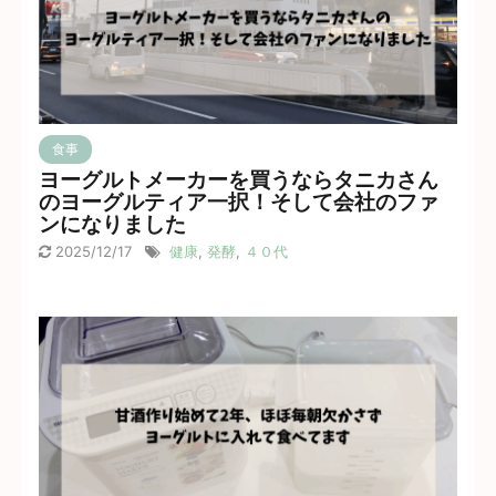
食事
ヨーグルトメーカーを買うならタニカさん
のヨーグルティア一択！そして会社のファ
ンになりました
2025/12/17
健康
,
発酵
,
４０代