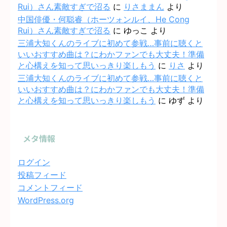
Rui）さん素敵すぎで沼る
に
りさままん
より
中国俳優・何聪睿（ホーツォンルイ、He Cong
Rui）さん素敵すぎで沼る
に
ゆっこ
より
三浦大知くんのライブに初めて参戦…事前に聴くと
いいおすすめ曲は？にわかファンでも大丈夫！準備
と心構えを知って思いっきり楽しもう
に
りさ
より
三浦大知くんのライブに初めて参戦…事前に聴くと
いいおすすめ曲は？にわかファンでも大丈夫！準備
と心構えを知って思いっきり楽しもう
に
ゆず
より
メタ情報
ログイン
投稿フィード
コメントフィード
WordPress.org