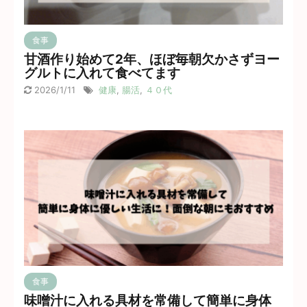
食事
甘酒作り始めて2年、ほぼ毎朝欠かさずヨー
グルトに入れて食べてます
2026/1/11
健康
,
腸活
,
４０代
食事
味噌汁に入れる具材を常備して簡単に身体