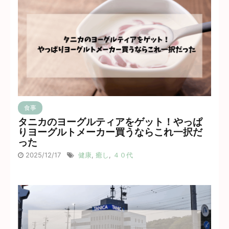
食事
タニカのヨーグルティアをゲット！やっぱ
りヨーグルトメーカー買うならこれ一択だ
った
2025/12/17
健康
,
癒し
,
４０代