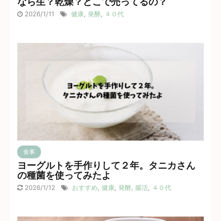
なら生？乾燥？どこで売ってるの？
2026/1/11
健康
,
発酵
,
４０代
食事
ヨーグルトを手作りして２年。タニカさん
の種菌を使ってみたよ
2026/1/12
おすすめ
,
健康
,
発酵
,
腸活
,
４０代