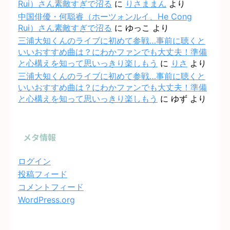
Rui）さん素敵すぎで沼る
に
りさままん
より
中国俳優・何聪睿（ホーツォンルイ、He Cong
Rui）さん素敵すぎで沼る
に
ゆっこ
より
三浦大知くんのライブに初めて参戦…事前に聴くと
いいおすすめ曲は？にわかファンでも大丈夫！準備
と心構えを知って思いっきり楽しもう
に
りさ
より
三浦大知くんのライブに初めて参戦…事前に聴くと
いいおすすめ曲は？にわかファンでも大丈夫！準備
と心構えを知って思いっきり楽しもう
に
ゆず
より
メタ情報
ログイン
投稿フィード
コメントフィード
WordPress.org