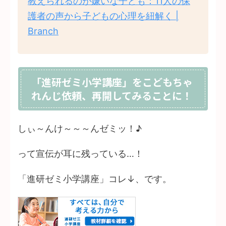
教えられるのが嫌いな子ども：11人の保
護者の声から子どもの心理を紐解く |
Branch
「進研ゼミ小学講座」をこどもちゃ
れんじ依頼、再開してみることに！
しぃ～んけ～～～んゼミッ！♪
って宣伝が耳に残っている…！
「進研ゼミ小学講座」コレ↓、です。