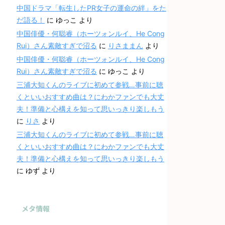
中国ドラマ「転生したPR女子の運命の絆」をた
だ語る！
に
ゆっこ
より
中国俳優・何聪睿（ホーツォンルイ、He Cong
Rui）さん素敵すぎで沼る
に
りさままん
より
中国俳優・何聪睿（ホーツォンルイ、He Cong
Rui）さん素敵すぎで沼る
に
ゆっこ
より
三浦大知くんのライブに初めて参戦…事前に聴
くといいおすすめ曲は？にわかファンでも大丈
夫！準備と心構えを知って思いっきり楽しもう
に
りさ
より
三浦大知くんのライブに初めて参戦…事前に聴
くといいおすすめ曲は？にわかファンでも大丈
夫！準備と心構えを知って思いっきり楽しもう
に
ゆず
より
メタ情報