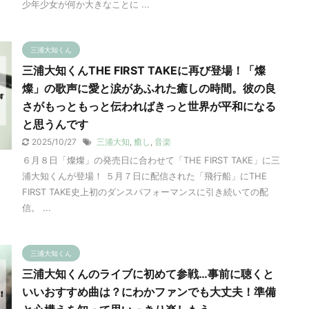
少年少女が何か大きなことに ...
三浦大知くん
三浦大知くんTHE FIRST TAKEに再び登場！「燦
燦」の歌声に愛と涙があふれた癒しの時間。彼の良
さがもっともっと伝わればきっと世界が平和になる
と思うんです
2025/10/27
三浦大知
,
癒し
,
音楽
６月８日「燦燦」の発売日に合わせて「THE FIRST TAKE」に三
浦大知くんが登場！ ５月７日に配信された「飛行船」にTHE
FIRST TAKE史上初のダンスパフォーマンスに引き続いての配
信。 ...
三浦大知くん
三浦大知くんのライブに初めて参戦…事前に聴くと
いいおすすめ曲は？にわかファンでも大丈夫！準備