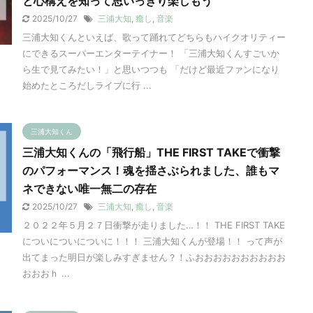
と心構えを知って思いっきり楽しもう
2025/10/27
三浦大知
,
癒し
,
音楽
三浦大知くんといえば、歌って踊れてどちらもハイクオリティー
にできるスーパーエンターテイナー！ 「三浦大知くんすごいか
ら生で見てみたい！」と思いつつも 「だけど最近ファンになり
始めたところだしライブに行 ...
三浦大知くん
三浦大知くんの「飛行船」THE FIRST TAKEで衝撃
のパフォーマンス！魂を揺さぶられました、誰もマ
ネできない唯一無二の存在
2025/10/27
三浦大知
,
癒し
,
音楽
２０２２年５月２７日衝撃が走りました…！！ THE FIRST TAKE
についについについに！！！ 三浦大知くんが登場！！ って声が
出てまった明日が楽しみすぎません？！ふおおおおおおおおおお
おおおｈ ...