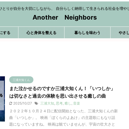
ひとりが自分を大切にしながら、 自分らしく納得して生きられる社会を増や
Another Neighbors
にする
心と身体を整える
暮らしを味わう
やさ
三浦大知くん
また泣かせるのですか三浦大知くん！「いつしか」
は切なさと過去の体験を思い出させる癒しの曲
2025/10/27
三浦大知
,
思考
,
癒し
,
音楽
２０２２年１０月２４日に配信開始となった、三浦大知くんの新
曲「いつしか」。 映画「ぼくらのよあけ」の主題歌にもなり話
題になっていますね。 映画は観ていませんが、宇宙の壮大さと