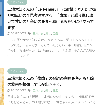
三浦大知くん
三浦大知くんの「Le Penseur」に衝撃！どんだけ振
り幅広いの？思考深すぎる…「燦燦」と繰り返し聴
いて甘いのと辛いのを食べ続けるみたいにハマって
ます
2025/10/27
三浦大知
,
癒し
,
音楽
いつも爽やかな大知くんが… なぁああんて楽曲をっっっ！！！
…っておかーちゃんびっくらこいたくらい、第一印象はセクシー
で怪しげな曲だった「Le Penseur」。 「燦燦」をさんざん聴い
ていて、ふと「 ...
三浦大知くん
三浦大知くんの「燦燦」の歌詞の意味を考えると娘
の将来を想像して涙が出ちゃう。
2025/10/27
三浦大知
,
癒し
,
音楽
三浦大知くんの「燦燦」、本当にいい曲ですよね。 NHK朝ドラ
「ちむどんどん」の主題歌になり、毎朝多くの人に届いていてと