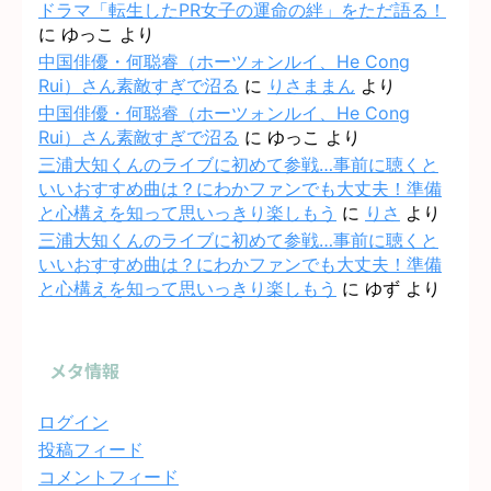
ドラマ「転生したPR女子の運命の絆」をただ語る！
に
ゆっこ
より
中国俳優・何聪睿（ホーツォンルイ、He Cong
Rui）さん素敵すぎで沼る
に
りさままん
より
中国俳優・何聪睿（ホーツォンルイ、He Cong
Rui）さん素敵すぎで沼る
に
ゆっこ
より
三浦大知くんのライブに初めて参戦…事前に聴くと
いいおすすめ曲は？にわかファンでも大丈夫！準備
と心構えを知って思いっきり楽しもう
に
りさ
より
三浦大知くんのライブに初めて参戦…事前に聴くと
いいおすすめ曲は？にわかファンでも大丈夫！準備
と心構えを知って思いっきり楽しもう
に
ゆず
より
メタ情報
ログイン
投稿フィード
コメントフィード